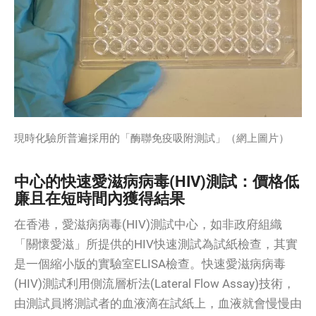
現時化驗所普遍採用的「酶聯免疫吸附測試」（網上圖片）
中心的快速
愛滋病病毒(HIV)
測試：
價格低
廉且在短時間內獲得結果
在香港，愛滋病病毒(HIV)測試中心，如非政府組織
「關懷愛滋」所提供的HIV快速測試為試紙檢查，其實
是一個縮小版的實驗室ELISA檢查。快速愛滋病病毒
(HIV)
測試
利用側流層析法(Lateral Flow Assay)技術，
由測試員將測試者的血液滴在試紙上，血液就會慢慢由