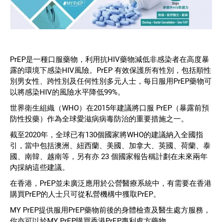
PrEP是一種口服藥物，利用抗HIV藥物減低非感染者在高度暴
露的環境下感染HIV風險。PrEP 有效保護所有性別，包括順性
別男女性、跨性別及任何性別多元人士，每日服用PrEP藥物可
以將感染HIV的風險水平降低99%。
世界衛生組織（WHO）在2015年建議將口服 PrEP（暴露前預
防性投藥）作為全球愛滋病病毒防治的重要措施之一。
截至2020年，全球已有130個國家將WHO的建議納入全國指
引，當中包括澳洲、紐西蘭、美國、加拿大、英國、荷蘭、泰
國、南韓、越南等，另有亦 23 個國家報告稱計劃在未來兩年
內採納這些建議。
在香港，PrEP並未廣泛應用於公營醫療系統中，有需要在香港
購買PrEP的人士只可從私營機構中獲取PrEP。
MY PrEP提供服用PrEP藥物前後的身體檢查及醫生處方服務，
你亦可以於MY PrEP購買香港PrEP專利處方藥物。