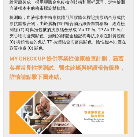
維素膜製成，採用膠體金免疫檢測技術和層析原理，定性檢測
血液樣本中的梅毒螺旋體抗體。
檢測時，血液樣本中梅毒抗體可與膠體金標記抗原結合形成抗
原抗體複合物，由於層析作用複合物沿紙條向前移動，經過檢
測線 (T) 時與預包被的抗原結合形成 "Au-TP Ag-TP Ab-TP Ag"
夾心物而凝聚顯色。游離的膠體金標記梅毒抗原則在對質控處
(C) 與預包被的兔抗 TP 抗體結合而富集顯色。陰性標本則僅在
對質控處 (C) 顯色。
MY CHECK UP 提供專業性健康檢查計劃，涵蓋
各種常見性病測試、醫生診斷與解讀報告服務，
詳情請點擊下圖連結。