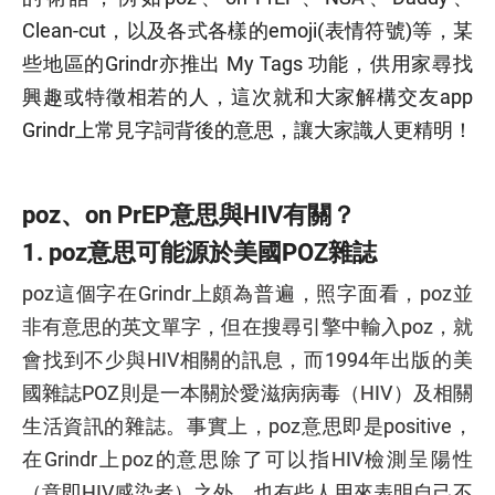
Clean-cut，以及各式各樣的emoji(表情符號)等，某
些地區的Grindr亦推出 My Tags 功能，供用家尋找
興趣或特徵相若的人，這次就和大家解構交友app
Grindr上常見字詞背後的意思，讓大家識人更精明！
poz
、
on PrEP意思
與HIV有關？
1.
poz意思
可能源於美國POZ雜誌
poz這個字在Grindr上頗為普遍，照字面看，poz並
非有意思的英文單字，但在搜尋引擎中輸入poz，就
會找到不少與HIV相關的訊息，而1994年出版的美
國雜誌POZ則是一本關於愛滋病病毒（HIV）及相關
生活資訊的雜誌。事實上，poz意思即是positive，
在Grindr上poz的意思除了可以指HIV檢測呈陽性
（意即HIV感染者）之外，也有些人用來表明自己不