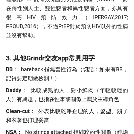
在跨性別人士、雙性戀者和異性戀者方面，亦具有
很高HIV預防效力（IPERGAY,2017;
PROUD,2016），不過PrEP對於預防HIV以外的性病
並沒有幫助。
3. 其他Grindr交友app常見用字
BB
： bareback 指無套性行為（切記：如果有BB，
記得要定期做檢測！）
Daddy
： 比較成熟的人，對小鮮肉（年輕較輕的
人）有興趣，也指在性事或關係上屬於主導角色
Clean-cut
： 外表比較乾淨企理的人，髮型、鬍子
和衣著也打理妥當
NSA
： No strings attached 指純粹的性關係（純炮