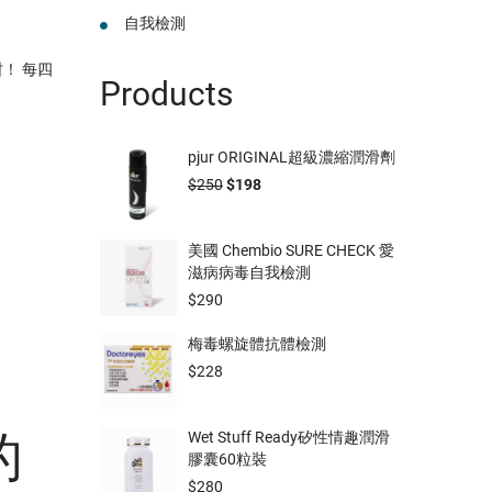
自我檢測
！ 每四
Products
pjur ORIGINAL超級濃縮潤滑劑
$
250
$
198
美國 Chembio SURE CHECK 愛
滋病病毒自我檢測
$
290
梅毒螺旋體抗體檢測
$
228
的
Wet Stuff Ready矽性情趣潤滑
膠囊60粒裝
$
280