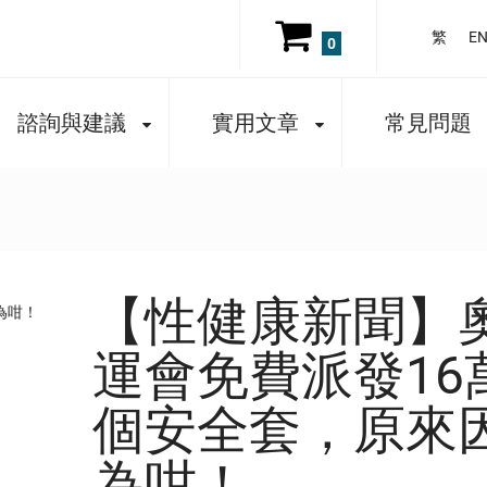
繁
E
0
諮詢與建議
實用文章
常見問題
【性健康新聞】
運會免費派發16
個安全套，原來
為咁！