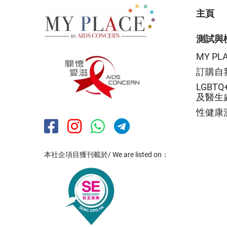
主頁
測試與
MY P
訂購自
LGBT
及醫生
性健康
本社企項目獲刊載於/ We are listed on：