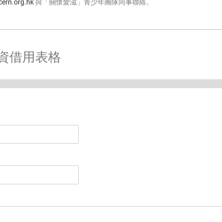
ern.org.hk
與「關懷愛滋」青少年團隊同事聯絡。
育物資借用表格