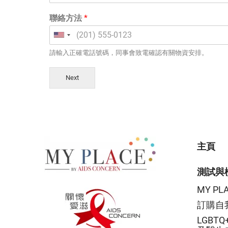
聯絡方法
*
請輸入正確電話號碼，同事會致電確認有關物資安排。
Next
主頁
測試與
MY P
訂購自
LGBT