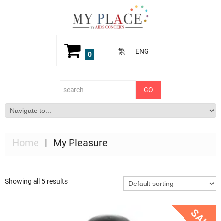
繁
ENG
0
Home
My Pleasure
Showing all 5 results