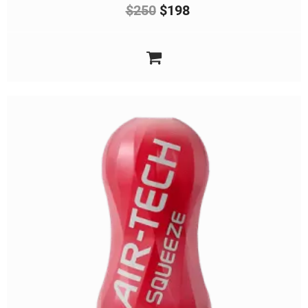
$
250
$
198