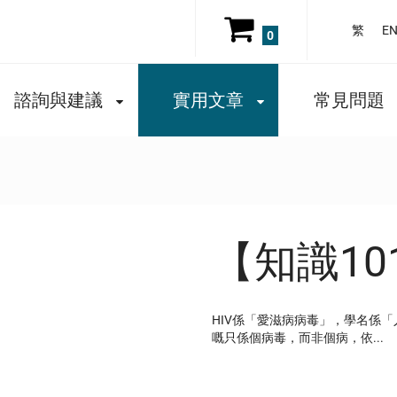
繁
E
0
諮詢與建議
實用文章
常見問題
【知識101 
HIV係「愛滋病病毒」，學名係
嘅只係個病毒，而非個病，依...