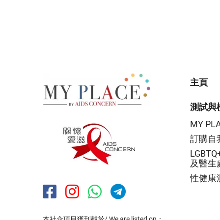
主頁
測試與
MY P
訂購自
LGBT
及醫生
性健康
本社企項目獲刊載於/ We are listed on：